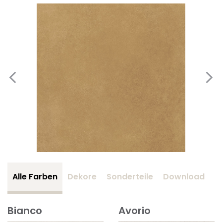
Alle Farben
Dekore
Sonderteile
Download
Z
Bianco
Avorio