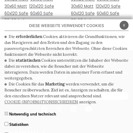
30x60 Matt
120x120 Safe
30x60 Matt
120x120 Safe
60x120 Safe
60x60 Safe
60x120 Safe
60x60 Safe
30x60 Safe
30x60 Safe
x
DIESE WEBSEITE VERWENDET COOKIES
Die
erforderlichen
Cookies aktivieren die Grundfunktionen, wie
das Navigieren auf den Seiten und den Zugang zu den
passwortgeschützten Bereichen der Webseite. Ohne diese Cookies
funktioniert die Webseite nicht korrekt.
Die
statistischen
Cookies unterstützen die Inhaber der Webseite
PRIVACY POLICY
COOKIE POLICY
dabei zu verstehen, wie die Besucher mit der Webseite
interagieren. Dazu werden Daten in anonymer Form erfasst und
ALLGEMEINE
WHISTLEBLOWING
VERKAUFSBEDINGUNGEN
weitergegeben.
Die Cookies für das
Marketing
werden verwendet, um die
Besucher zu überwachen. Ziel ist es, Anzeigen zu schalten, die für
ABONNIEREN SIE DEN NEWSLETTER
den einzelnen Nutzer relevant und ansprechend sind.
COOKIE-INFORMATIONSSCHREIBEN
anzeigen.
Notwendig und technisch
Statistiken