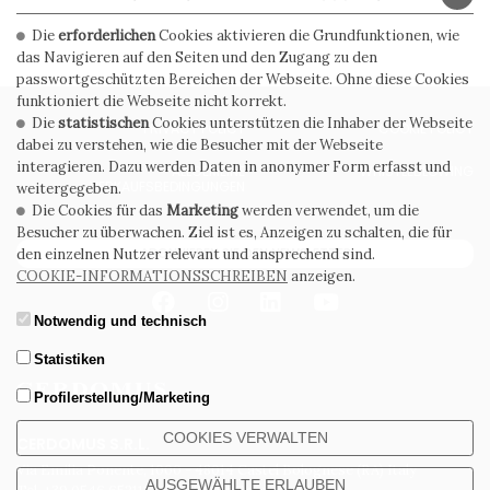
Die
erforderlichen
Cookies aktivieren die Grundfunktionen, wie
das Navigieren auf den Seiten und den Zugang zu den
passwortgeschützten Bereichen der Webseite. Ohne diese Cookies
funktioniert die Webseite nicht korrekt.
Die
statistischen
Cookies unterstützen die Inhaber der Webseite
PRIVACY POLICY
COOKIE POLICY
dabei zu verstehen, wie die Besucher mit der Webseite
interagieren. Dazu werden Daten in anonymer Form erfasst und
ALLGEMEINE
WHISTLEBLOWING
VERKAUFSBEDINGUNGEN
weitergegeben.
Die Cookies für das
Marketing
werden verwendet, um die
Besucher zu überwachen. Ziel ist es, Anzeigen zu schalten, die für
ABONNIEREN SIE DEN NEWSLETTER
den einzelnen Nutzer relevant und ansprechend sind.
COOKIE-INFORMATIONSSCHREIBEN
anzeigen.
Notwendig und technisch
Statistiken
Profilerstellung/Marketing
COOKIES VERWALTEN
CERDOMUS S.R.L.
Via Emilia Ponente, 1000 - 48014 Castel Bolognese (RA) Italy
AUSGEWÄHLTE ERLAUBEN