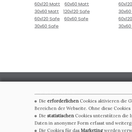
60x120 Matt
60x60 Matt
60x12
30x60 Matt
120x120 Safe
30x60
60x120 Safe
60x60 Safe
60x12
30x60 Safe
30x60
Die
erforderlichen
Cookies aktivieren die 
CERDOMUS S.R.L.
Bereichen der Webseite. Ohne diese Cookies f
Via Emilia Ponente, 1000 - 48014 Castel Bolognese (RA)
Die
statistischen
Cookies unterstützen die I
Tel. +39.0546.652111 - Email: info@cerdomus.com
Daten in anonymer Form erfasst und weiter
Codice Fiscale e numero iscrizione al registro impres
Die Cookies für das
Marketing
werden verwen
02620780391 - REA RA 217992 - Capitale Sociale Euro 2