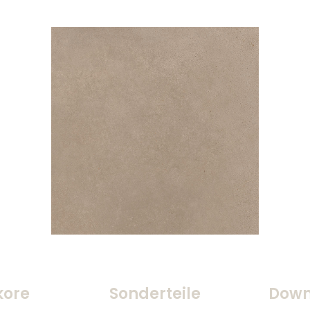
kore
Sonderteile
Down