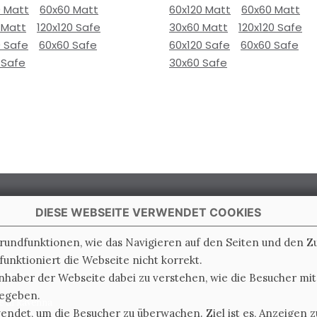
0 Matt
60x60 Matt
60x120 Matt
60x60 Matt
 Matt
120x120 Safe
30x60 Matt
120x120 Safe
0 Safe
60x60 Safe
60x120 Safe
60x60 Safe
 Safe
30x60 Safe
DIESE WEBSEITE VERWENDET COOKIES
Grundfunktionen, wie das Navigieren auf den Seiten und den 
unktioniert die Webseite nicht korrekt.
 Italy
nhaber der Webseite dabei zu verstehen, wie die Besucher mi
gegeben.
e di Ravenna
det, um die Besucher zu überwachen. Ziel ist es, Anzeigen zu
0.000.000 i.v.