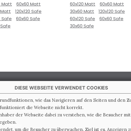
0 Matt
60x60 Matt
60x120 Matt
60x60 Matt
 Matt
120x120 Safe
30x60 Matt
120x120 Safe
0 Safe
60x60 Safe
60x120 Safe
60x60 Safe
 Safe
30x60 Safe
DIESE WEBSEITE VERWENDET COOKIES
Grundfunktionen, wie das Navigieren auf den Seiten und den 
unktioniert die Webseite nicht korrekt.
 Italy
nhaber der Webseite dabei zu verstehen, wie die Besucher mi
gegeben.
e di Ravenna
det, um die Besucher zu überwachen. Ziel ist es, Anzeigen zu
0.000.000 i.v.