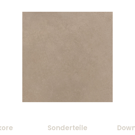
kore
Sonderteile
Down