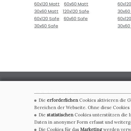
60x120 Matt
60x60 Matt
60x12
30x60 Matt
120x120 Safe
30x60
60x120 Safe
60x60 Safe
60x12
30x60 Safe
30x60
Die
erforderlichen
Cookies aktivieren die 
CERDOMUS S.R.L.
Bereichen der Webseite. Ohne diese Cookies f
Via Emilia Ponente, 1000 - 48014 Castel Bolognese (RA)
Die
statistischen
Cookies unterstützen die I
Tel. +39.0546.652111 - Email: info@cerdomus.com
Daten in anonymer Form erfasst und weiter
Codice Fiscale e numero iscrizione al registro impres
Die Cookies für das
Marketing
werden verwen
02620780391 - REA RA 217992 - Capitale Sociale Euro 2