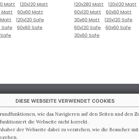
80 Matt
120x120 Matt
120x280 Matt
120x120 Matt
0 Matt
60x60 Matt
60x120 Matt
60x60 Matt
 Matt
120x120 Safe
30x60 Matt
120x120 Safe
0 Safe
60x60 Safe
60x120 Safe
60x60 Safe
 Safe
30x60 Safe
DIESE WEBSEITE VERWENDET COOKIES
Grundfunktionen, wie das Navigieren auf den Seiten und den 
unktioniert die Webseite nicht korrekt.
 Italy
nhaber der Webseite dabei zu verstehen, wie die Besucher mi
gegeben.