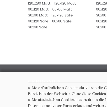
120x280 Matt
120x120 Matt
120x2
60x120 Matt
60x60 Matt
60x12
30x60 Matt
120x120 Safe
30x60
60x120 Safe
60x60 Safe
60x12
30x60 Safe
30x60
Die
erforderlichen
Cookies aktivieren die 
CERDOMUS S.R.L.
Bereichen der Webseite. Ohne diese Cookies f
Via Emilia Ponente, 1000 - 48014 Castel Bolognese (RA)
Die
statistischen
Cookies unterstützen die I
Tel. +39.0546.652111 - Email: info@cerdomus.com
Daten in anonymer Form erfasst und weiter