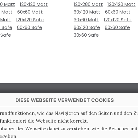
80 Matt
120x120 Matt
120x280 Matt
120x120 Matt
0 Matt
60x60 Matt
60x120 Matt
60x60 Matt
 Matt
120x120 Safe
30x60 Matt
120x120 Safe
0 Safe
60x60 Safe
60x120 Safe
60x60 Safe
 Safe
30x60 Safe
DIESE WEBSEITE VERWENDET COOKIES
Grundfunktionen, wie das Navigieren auf den Seiten und den 
unktioniert die Webseite nicht korrekt.
 Italy
nhaber der Webseite dabei zu verstehen, wie die Besucher mi
gegeben.