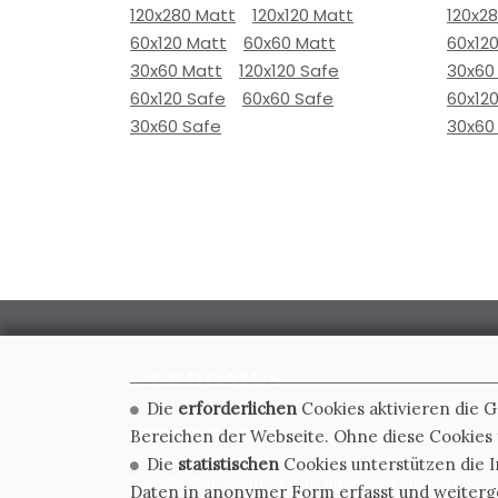
120x280 Matt
120x120 Matt
120x2
60x120 Matt
60x60 Matt
60x12
30x60 Matt
120x120 Safe
30x60
60x120 Safe
60x60 Safe
60x12
30x60 Safe
30x60
Die
erforderlichen
Cookies aktivieren die 
CERDOMUS S.R.L.
Bereichen der Webseite. Ohne diese Cookies f
Via Emilia Ponente, 1000 - 48014 Castel Bolognese (RA)
Die
statistischen
Cookies unterstützen die I
Tel. +39.0546.652111 - Email: info@cerdomus.com
Daten in anonymer Form erfasst und weiter