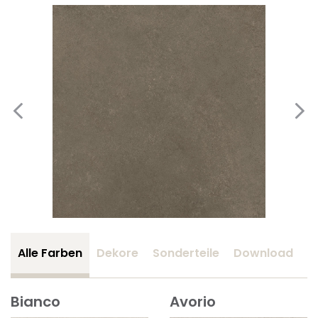
Alle Farben
Dekore
Sonderteile
Download
Z
Bianco
Avorio