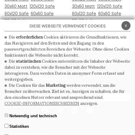
30x60 Matt
120x120 Safe
30x60 Matt
120x120 Safe
60x120 Safe
60x60 Safe
60x120 Safe
60x60 Safe
30x60 Safe
30x60 Safe
x
DIESE WEBSEITE VERWENDET COOKIES
Die
erforderlichen
Cookies aktivieren die Grundfunktionen, wie
das Navigieren auf den Seiten und den Zugang zu den
passwortgeschützten Bereichen der Webseite. Ohne diese Cookies
funktioniert die Webseite nicht korrekt.
Die
statistischen
Cookies unterstützen die Inhaber der Webseite
PRIVACY POLICY
COOKIE POLICY
dabei zu verstehen, wie die Besucher mit der Webseite
interagieren. Dazu werden Daten in anonymer Form erfasst und
ALLGEMEINE
WHISTLEBLOWING
VERKAUFSBEDINGUNGEN
weitergegeben.
Die Cookies für das
Marketing
werden verwendet, um die
Besucher zu überwachen. Ziel ist es, Anzeigen zu schalten, die für
ABONNIEREN SIE DEN NEWSLETTER
den einzelnen Nutzer relevant und ansprechend sind.
COOKIE-INFORMATIONSSCHREIBEN
anzeigen.
Notwendig und technisch
Statistiken