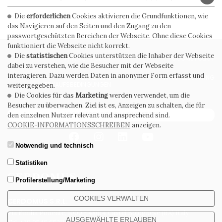
Die
erforderlichen
Cookies aktivieren die Grundfunktionen, wie
das Navigieren auf den Seiten und den Zugang zu den
passwortgeschützten Bereichen der Webseite. Ohne diese Cookies
funktioniert die Webseite nicht korrekt.
Die
statistischen
Cookies unterstützen die Inhaber der Webseite
PRIVACY POLICY
COOKIE POLICY
dabei zu verstehen, wie die Besucher mit der Webseite
interagieren. Dazu werden Daten in anonymer Form erfasst und
ALLGEMEINE
WHISTLEBLOWING
VERKAUFSBEDINGUNGEN
weitergegeben.
Die Cookies für das
Marketing
werden verwendet, um die
Besucher zu überwachen. Ziel ist es, Anzeigen zu schalten, die für
ABONNIEREN SIE DEN NEWSLETTER
den einzelnen Nutzer relevant und ansprechend sind.
COOKIE-INFORMATIONSSCHREIBEN
anzeigen.
Notwendig und technisch
Statistiken
Profilerstellung/Marketing
COOKIES VERWALTEN
CERDOMUS S.R.L.
Via Emilia Ponente, 1000 - 48014 Castel Bolognese (RA) Italy
AUSGEWÄHLTE ERLAUBEN