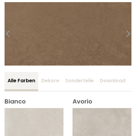
Alle Farben
Dekore
Sonderteile
Download
Z
Bianco
Avorio