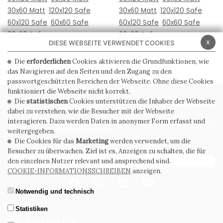
30x60 Matt
120x120 Safe
30x60 Matt
120x120 Safe
60x120 Safe
60x60 Safe
60x120 Safe
60x60 Safe
30x60 Safe
30x60 Safe
x
DIESE WEBSEITE VERWENDET COOKIES
Die
erforderlichen
Cookies aktivieren die Grundfunktionen, wie
das Navigieren auf den Seiten und den Zugang zu den
passwortgeschützten Bereichen der Webseite. Ohne diese Cookies
funktioniert die Webseite nicht korrekt.
Die
statistischen
Cookies unterstützen die Inhaber der Webseite
PRIVACY POLICY
COOKIE POLICY
dabei zu verstehen, wie die Besucher mit der Webseite
interagieren. Dazu werden Daten in anonymer Form erfasst und
ALLGEMEINE
WHISTLEBLOWING
VERKAUFSBEDINGUNGEN
weitergegeben.
Die Cookies für das
Marketing
werden verwendet, um die
Besucher zu überwachen. Ziel ist es, Anzeigen zu schalten, die für
ABONNIEREN SIE DEN NEWSLETTER
den einzelnen Nutzer relevant und ansprechend sind.
COOKIE-INFORMATIONSSCHREIBEN
anzeigen.
Notwendig und technisch
Statistiken