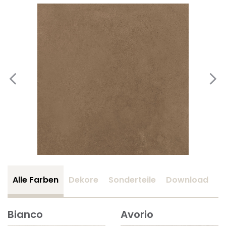
Alle Farben
Dekore
Sonderteile
Download
Z
Bianco
Avorio