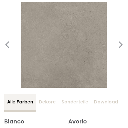
Alle Farben
Dekore
Sonderteile
Download
Z
Bianco
Avorio