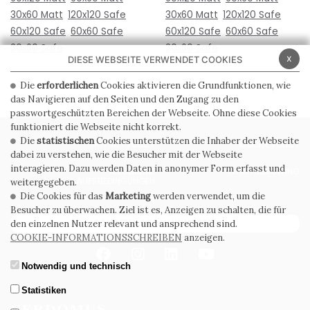
30x60 Matt
120x120 Safe
30x60 Matt
120x120 Safe
60x120 Safe
60x60 Safe
60x120 Safe
60x60 Safe
30x60 Safe
30x60 Safe
x
DIESE WEBSEITE VERWENDET COOKIES
Die
erforderlichen
Cookies aktivieren die Grundfunktionen, wie
das Navigieren auf den Seiten und den Zugang zu den
passwortgeschützten Bereichen der Webseite. Ohne diese Cookies
funktioniert die Webseite nicht korrekt.
Die
statistischen
Cookies unterstützen die Inhaber der Webseite
PRIVACY POLICY
COOKIE POLICY
dabei zu verstehen, wie die Besucher mit der Webseite
interagieren. Dazu werden Daten in anonymer Form erfasst und
ALLGEMEINE
WHISTLEBLOWING
VERKAUFSBEDINGUNGEN
weitergegeben.
Die Cookies für das
Marketing
werden verwendet, um die
Besucher zu überwachen. Ziel ist es, Anzeigen zu schalten, die für
ABONNIEREN SIE DEN NEWSLETTER
den einzelnen Nutzer relevant und ansprechend sind.
COOKIE-INFORMATIONSSCHREIBEN
anzeigen.
Notwendig und technisch
Statistiken