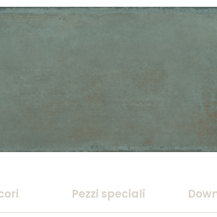
cori
Pezzi speciali
Down