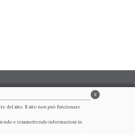
x
Privacy Policy
te del sito. Il sito non può funzionare
Cookie Policy
Condizioni generali
ogliendo e trasmettendo informazioni in
Whistleblowing
Codice Etico