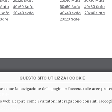
 Matt
20x20 Matt
20x40 Matt
20x20 Matt
 Safe
40x60 Safe
60x60 Safe
40x60 Safe
 Safe
20x40 Safe
40x40 Safe
20x40 Safe
 Safe
20x20 Safe
QUESTO SITO UTILIZZA I COOKIE
ase come la navigazione della pagina e l'accesso alle aree protet
 Italy
ito web a capire come i visitatori interagiscono con i siti racc
e di Ravenna
0.000.000 i.v.