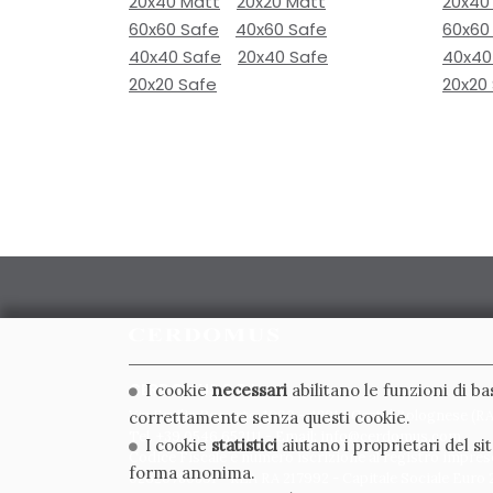
20x40 Matt
20x20 Matt
20x40
60x60 Safe
40x60 Safe
60x60
40x40 Safe
20x40 Safe
40x40
20x20 Safe
20x20
CERDOMUS S.R.L.
I cookie
necessari
abilitano le funzioni di b
Via Emilia Ponente, 1000 - 48014 Castel Bolognese (RA)
correttamente senza questi cookie.
Tel. +39.0546.652111 - Email: info@cerdomus.com
I cookie
statistici
aiutano i proprietari del s
Codice Fiscale e numero iscrizione al registro impres
forma anonima.
02620780391 - REA RA 217992 - Capitale Sociale Euro 2