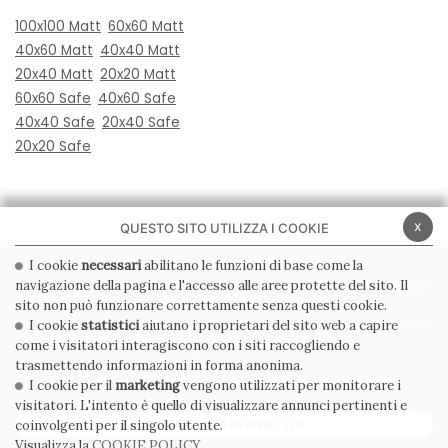
100x100 Matt
60x60 Matt
40x60 Matt
40x40 Matt
20x40 Matt
20x20 Matt
60x60 Safe
40x60 Safe
40x40 Safe
20x40 Safe
20x20 Safe
x
QUESTO SITO UTILIZZA I COOKIE
I cookie
necessari
abilitano le funzioni di base come la
navigazione della pagina e l'accesso alle aree protette del sito. Il
PRIVACY POLICY
COOKIE POLICY
sito non può funzionare correttamente senza questi cookie.
CONDIZIONI GENERALI
WHISTLEBLOWING
I cookie
statistici
aiutano i proprietari del sito web a capire
come i visitatori interagiscono con i siti raccogliendo e
CODICE ETICO
trasmettendo informazioni in forma anonima.
I cookie per il
marketing
vengono utilizzati per monitorare i
visitatori. L'intento è quello di visualizzare annunci pertinenti e
ISCRIVITI ALLA NEWSLETTER
coinvolgenti per il singolo utente.
Visualizza la
COOKIE POLICY