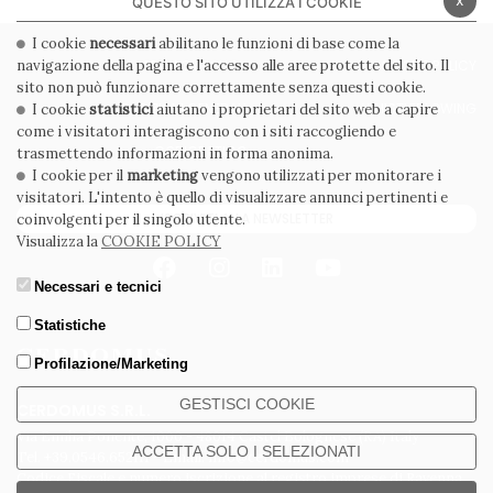
QUESTO SITO UTILIZZA I COOKIE
I cookie
necessari
abilitano le funzioni di base come la
navigazione della pagina e l'accesso alle aree protette del sito. Il
PRIVACY POLICY
COOKIE POLICY
sito non può funzionare correttamente senza questi cookie.
CONDIZIONI GENERALI
WHISTLEBLOWING
I cookie
statistici
aiutano i proprietari del sito web a capire
come i visitatori interagiscono con i siti raccogliendo e
CODICE ETICO
trasmettendo informazioni in forma anonima.
I cookie per il
marketing
vengono utilizzati per monitorare i
visitatori. L'intento è quello di visualizzare annunci pertinenti e
ISCRIVITI ALLA NEWSLETTER
coinvolgenti per il singolo utente.
Visualizza la
COOKIE POLICY
Necessari e tecnici
Statistiche
Profilazione/Marketing
GESTISCI COOKIE
CERDOMUS S.R.L.
Via Emilia Ponente, 1000 - 48014 Castel Bolognese (RA) Italy
ACCETTA SOLO I SELEZIONATI
Tel. +39.0546.652111 - Email: info@cerdomus.com
Codice Fiscale e numero iscrizione al registro imprese di Ravenna