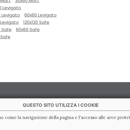
 Matt
30x60 Matt
0 Levigato
 Levigato
60x60 Levigato
 Levigato
120x120 Safe
0 Safe
60x60 Safe
 Safe
QUESTO SITO UTILIZZA I COOKIE
ase come la navigazione della pagina e l'accesso alle aree protet
 Italy