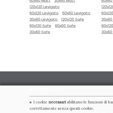
60x60 Matt
30x60 Matt
60x60
120x120 Levigato
120x12
60x120 Levigato
60x60 Levigato
60x120
30x60 Levigato
120x120 Safe
30x60
60x120 Safe
60x60 Safe
60x12
30x60 Safe
30x60
CERDOMUS S.R.L.
I cookie
necessari
abilitano le funzioni di b
Via Emilia Ponente, 1000 - 48014 Castel Bolognese (RA)
correttamente senza questi cookie.
Tel. +39.0546.652111 - Email: info@cerdomus.com