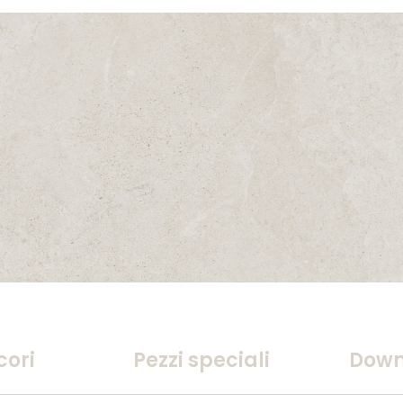
cori
Pezzi speciali
Down