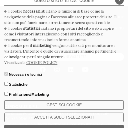
QUESTO SITO UTILIZZA I COOKIE
I cookie
necessari
abilitano le funzioni di base come la
navigazione della pagina e l'accesso alle aree protette del sito. Il
PRIVACY POLICY
COOKIE POLICY
sito non può funzionare correttamente senza questi cookie.
CONDIZIONI GENERALI
WHISTLEBLOWING
I cookie
statistici
aiutano i proprietari del sito web a capire
come i visitatori interagiscono con i siti raccogliendo e
CODICE ETICO
trasmettendo informazioni in forma anonima.
I cookie per il
marketing
vengono utilizzati per monitorare i
visitatori. L'intento è quello di visualizzare annunci pertinenti e
ISCRIVITI ALLA NEWSLETTER
coinvolgenti per il singolo utente.
Visualizza la
COOKIE POLICY
Necessari e tecnici
Statistiche
Profilazione/Marketing
GESTISCI COOKIE
CERDOMUS S.R.L.
Via Emilia Ponente, 1000 - 48014 Castel Bolognese (RA) Italy
ACCETTA SOLO I SELEZIONATI
Tel. +39.0546.652111 - Email: info@cerdomus.com
Codice Fiscale e numero iscrizione al registro imprese di Ravenna