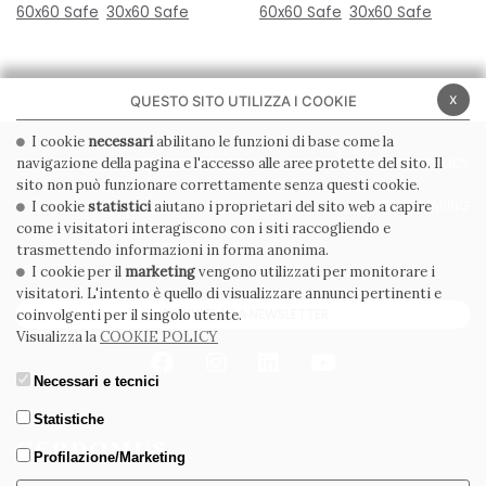
60x60 Safe
30x60 Safe
60x60 Safe
30x60 Safe
x
QUESTO SITO UTILIZZA I COOKIE
I cookie
necessari
abilitano le funzioni di base come la
navigazione della pagina e l'accesso alle aree protette del sito. Il
PRIVACY POLICY
COOKIE POLICY
sito non può funzionare correttamente senza questi cookie.
CONDIZIONI GENERALI
WHISTLEBLOWING
I cookie
statistici
aiutano i proprietari del sito web a capire
come i visitatori interagiscono con i siti raccogliendo e
CODICE ETICO
trasmettendo informazioni in forma anonima.
I cookie per il
marketing
vengono utilizzati per monitorare i
visitatori. L'intento è quello di visualizzare annunci pertinenti e
ISCRIVITI ALLA NEWSLETTER
coinvolgenti per il singolo utente.
Visualizza la
COOKIE POLICY
Necessari e tecnici
Statistiche
Profilazione/Marketing