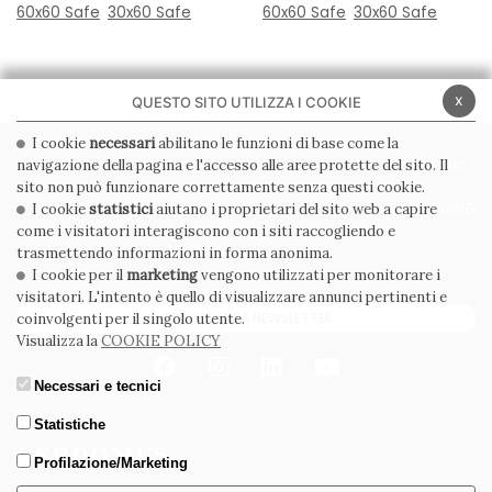
60x60 Safe
30x60 Safe
60x60 Safe
30x60 Safe
x
QUESTO SITO UTILIZZA I COOKIE
I cookie
necessari
abilitano le funzioni di base come la
navigazione della pagina e l'accesso alle aree protette del sito. Il
PRIVACY POLICY
COOKIE POLICY
sito non può funzionare correttamente senza questi cookie.
CONDIZIONI GENERALI
WHISTLEBLOWING
I cookie
statistici
aiutano i proprietari del sito web a capire
come i visitatori interagiscono con i siti raccogliendo e
CODICE ETICO
trasmettendo informazioni in forma anonima.
I cookie per il
marketing
vengono utilizzati per monitorare i
visitatori. L'intento è quello di visualizzare annunci pertinenti e
ISCRIVITI ALLA NEWSLETTER
coinvolgenti per il singolo utente.
Visualizza la
COOKIE POLICY
Necessari e tecnici
Statistiche
Profilazione/Marketing