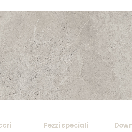
cori
Pezzi speciali
Down