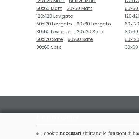
120x120 Matt
60x120 Matt
120x12
60x60 Matt
30x60 Matt
60x60
120x120 Levigato
120x12
60x120 Levigato
60x60 Levigato
60x120
30x60 Levigato
120x120 Safe
30x60
60x120 Safe
60x60 Safe
60x12
30x60 Safe
30x60
CERDOMUS S.R.L.
I cookie
necessari
abilitano le funzioni di b