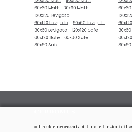
120x120 Matt
60x120 Matt
120x12
60x60 Matt
30x60 Matt
60x60
120x120 Levigato
120x12
60x120 Levigato
60x60 Levigato
60x120
30x60 Levigato
120x120 Safe
30x60
60x120 Safe
60x60 Safe
60x12
30x60 Safe
30x60
CERDOMUS S.R.L.
I cookie
necessari
abilitano le funzioni di b