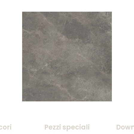
cori
Pezzi speciali
Down