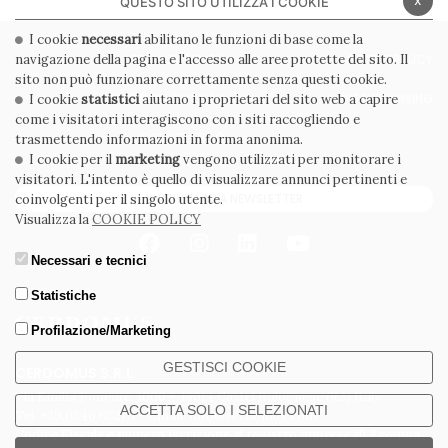
QUESTO SITO UTILIZZA I COOKIE
I cookie
necessari
abilitano le funzioni di base come la
navigazione della pagina e l'accesso alle aree protette del sito. Il
PRIVACY POLICY
COOKIE POLICY
sito non può funzionare correttamente senza questi cookie.
CONDIZIONI GENERALI
WHISTLEBLOWING
I cookie
statistici
aiutano i proprietari del sito web a capire
come i visitatori interagiscono con i siti raccogliendo e
CODICE ETICO
trasmettendo informazioni in forma anonima.
I cookie per il
marketing
vengono utilizzati per monitorare i
visitatori. L'intento è quello di visualizzare annunci pertinenti e
ISCRIVITI ALLA NEWSLETTER
coinvolgenti per il singolo utente.
Visualizza la
COOKIE POLICY
Necessari e tecnici
Statistiche
Profilazione/Marketing
GESTISCI COOKIE
CERDOMUS S.R.L.
Via Emilia Ponente, 1000 - 48014 Castel Bolognese (RA) Italy
ACCETTA SOLO I SELEZIONATI
Tel. +39.0546.652111 - Email: info@cerdomus.com
Codice Fiscale e numero iscrizione al registro imprese di Ravenna