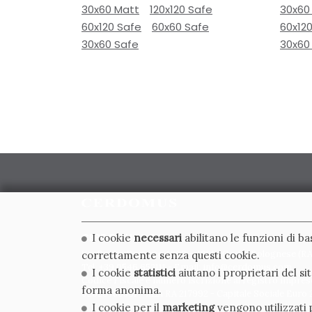
30x60 Matt
120x120 Safe
30x60
60x120 Safe
60x60 Safe
60x12
30x60 Safe
30x60
CERDOMUS S.R.L.
I cookie
necessari
abilitano le funzioni di b
Via Emilia Ponente, 1000 - 48014 Castel Bolognese (RA)
correttamente senza questi cookie.
Tel. +39.0546.652111 - Email: info@cerdomus.com
I cookie
statistici
aiutano i proprietari del s
Codice Fiscale e numero iscrizione al registro impres
forma anonima.
02620780391 - REA RA 217992 - Capitale Sociale Euro 2
I cookie per il
marketing
vengono utilizzati p