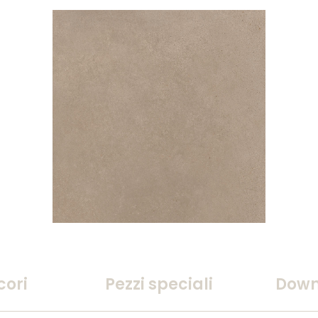
cori
Pezzi speciali
Down