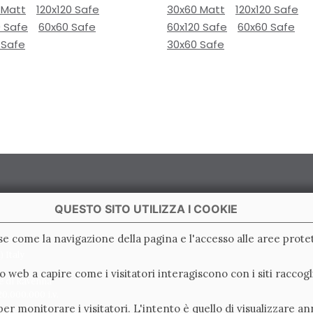
 Matt
120x120 Safe
30x60 Matt
120x120 Safe
0 Safe
60x60 Safe
60x120 Safe
60x60 Safe
 Safe
30x60 Safe
QUESTO SITO UTILIZZA I COOKIE
ase come la navigazione della pagina e l'accesso alle aree protet
 Italy
ito web a capire come i visitatori interagiscono con i siti racc
e di Ravenna
0.000.000 i.v.
er monitorare i visitatori. L'intento è quello di visualizzare an