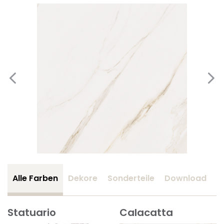
Alle Farben
Dekore
Sonderteile
Download
Z
Statuario
Calacatta