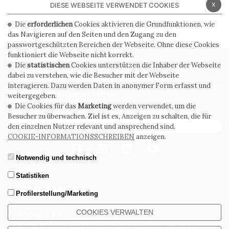
x
DIESE WEBSEITE VERWENDET COOKIES
Die
erforderlichen
Cookies aktivieren die Grundfunktionen, wie
das Navigieren auf den Seiten und den Zugang zu den
passwortgeschützten Bereichen der Webseite. Ohne diese Cookies
funktioniert die Webseite nicht korrekt.
Die
statistischen
Cookies unterstützen die Inhaber der Webseite
PRIVACY POLICY
COOKIE POLICY
dabei zu verstehen, wie die Besucher mit der Webseite
interagieren. Dazu werden Daten in anonymer Form erfasst und
ALLGEMEINE
WHISTLEBLOWING
VERKAUFSBEDINGUNGEN
weitergegeben.
Die Cookies für das
Marketing
werden verwendet, um die
Besucher zu überwachen. Ziel ist es, Anzeigen zu schalten, die für
ABONNIEREN SIE DEN NEWSLETTER
den einzelnen Nutzer relevant und ansprechend sind.
COOKIE-INFORMATIONSSCHREIBEN
anzeigen.
Notwendig und technisch
Statistiken
Profilerstellung/Marketing
COOKIES VERWALTEN
CERDOMUS S.R.L.
Via Emilia Ponente, 1000 - 48014 Castel Bolognese (RA) Italy