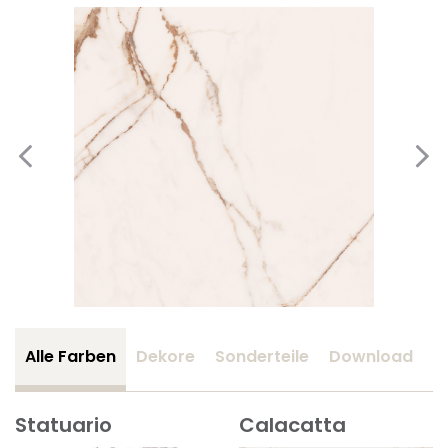
Alle Farben
Dekore
Sonderteile
Download
Z
Statuario
Calacatta