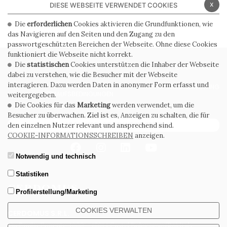
x
DIESE WEBSEITE VERWENDET COOKIES
Die
erforderlichen
Cookies aktivieren die Grundfunktionen, wie
das Navigieren auf den Seiten und den Zugang zu den
passwortgeschützten Bereichen der Webseite. Ohne diese Cookies
funktioniert die Webseite nicht korrekt.
Die
statistischen
Cookies unterstützen die Inhaber der Webseite
PRIVACY POLICY
COOKIE POLICY
dabei zu verstehen, wie die Besucher mit der Webseite
interagieren. Dazu werden Daten in anonymer Form erfasst und
ALLGEMEINE
WHISTLEBLOWING
VERKAUFSBEDINGUNGEN
weitergegeben.
Die Cookies für das
Marketing
werden verwendet, um die
Besucher zu überwachen. Ziel ist es, Anzeigen zu schalten, die für
ABONNIEREN SIE DEN NEWSLETTER
den einzelnen Nutzer relevant und ansprechend sind.
COOKIE-INFORMATIONSSCHREIBEN
anzeigen.
Notwendig und technisch
Statistiken
Profilerstellung/Marketing
COOKIES VERWALTEN
CERDOMUS S.R.L.
Via Emilia Ponente, 1000 - 48014 Castel Bolognese (RA) Italy