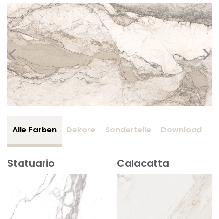
Alle Farben
Dekore
Sonderteile
Download
Z
Statuario
Calacatta