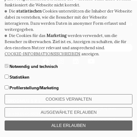
funktioniert die Webseite nicht korrekt.
Die
statistischen
Cookies unterstützen die Inhaber der Webseite
PRIVACY POLICY
COOKIE POLICY
dabei zu verstehen, wie die Besucher mit der Webseite
interagieren. Dazu werden Daten in anonymer Form erfasst und
ALLGEMEINE
WHISTLEBLOWING
VERKAUFSBEDINGUNGEN
weitergegeben.
Die Cookies für das
Marketing
werden verwendet, um die
Besucher zu überwachen. Ziel ist es, Anzeigen zu schalten, die für
ABONNIEREN SIE DEN NEWSLETTER
den einzelnen Nutzer relevant und ansprechend sind.
COOKIE-INFORMATIONSSCHREIBEN
anzeigen.
Notwendig und technisch
Statistiken
Profilerstellung/Marketing
COOKIES VERWALTEN
CERDOMUS S.R.L.
Via Emilia Ponente, 1000 - 48014 Castel Bolognese (RA) Italy
AUSGEWÄHLTE ERLAUBEN
Tel. +39.0546.652111 - Email: info@cerdomus.com
Codice Fiscale e numero iscrizione al registro imprese di Ravenna
02620780391 - REA RA 217992 - Capitale Sociale Euro 20.000.000 i.v.
ALLE ERLAUBEN