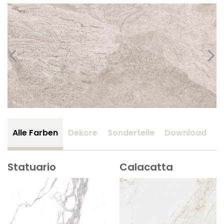
Alle Farben
Dekore
Sonderteile
Download
Z
Statuario
Calacatta