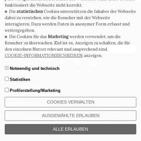
funktioniert die Webseite nicht korrekt.
Die
statistischen
Cookies unterstützen die Inhaber der Webseite
PRIVACY POLICY
COOKIE POLICY
dabei zu verstehen, wie die Besucher mit der Webseite
interagieren. Dazu werden Daten in anonymer Form erfasst und
ALLGEMEINE
WHISTLEBLOWING
VERKAUFSBEDINGUNGEN
weitergegeben.
Die Cookies für das
Marketing
werden verwendet, um die
Besucher zu überwachen. Ziel ist es, Anzeigen zu schalten, die für
ABONNIEREN SIE DEN NEWSLETTER
den einzelnen Nutzer relevant und ansprechend sind.
COOKIE-INFORMATIONSSCHREIBEN
anzeigen.
Notwendig und technisch
Statistiken
Profilerstellung/Marketing
COOKIES VERWALTEN
CERDOMUS S.R.L.
Via Emilia Ponente, 1000 - 48014 Castel Bolognese (RA) Italy
AUSGEWÄHLTE ERLAUBEN
Tel. +39.0546.652111 - Email: info@cerdomus.com
Codice Fiscale e numero iscrizione al registro imprese di Ravenna
02620780391 - REA RA 217992 - Capitale Sociale Euro 20.000.000 i.v.
ALLE ERLAUBEN