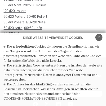
30x60 Matt
120x280 Poliert
120x120 Poliert
60x120 Poliert
60x60 Poliert
30x60 Poliert
120x120 Safe
60x120 Safe
60x60 Safe
30x60 Safe
x
DIESE WEBSEITE VERWENDET COOKIES
Die
erforderlichen
Cookies aktivieren die Grundfunktionen, wie
das Navigieren auf den Seiten und den Zugang zu den
passwortgeschützten Bereichen der Webseite. Ohne diese Cookies
funktioniert die Webseite nicht korrekt.
Die
statistischen
Cookies unterstützen die Inhaber der Webseite
PRIVACY POLICY
COOKIE POLICY
dabei zu verstehen, wie die Besucher mit der Webseite
interagieren. Dazu werden Daten in anonymer Form erfasst und
ALLGEMEINE
WHISTLEBLOWING
VERKAUFSBEDINGUNGEN
weitergegeben.
Die Cookies für das
Marketing
werden verwendet, um die
Besucher zu überwachen. Ziel ist es, Anzeigen zu schalten, die für
ABONNIEREN SIE DEN NEWSLETTER
den einzelnen Nutzer relevant und ansprechend sind.
COOKIE-INFORMATIONSSCHREIBEN
anzeigen.