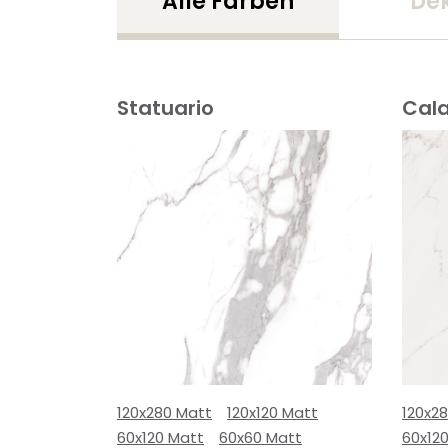
Alle Farben
De
Statuario
Cal
120x280 Matt
120x120 Matt
120x2
60x120 Matt
60x60 Matt
60x12