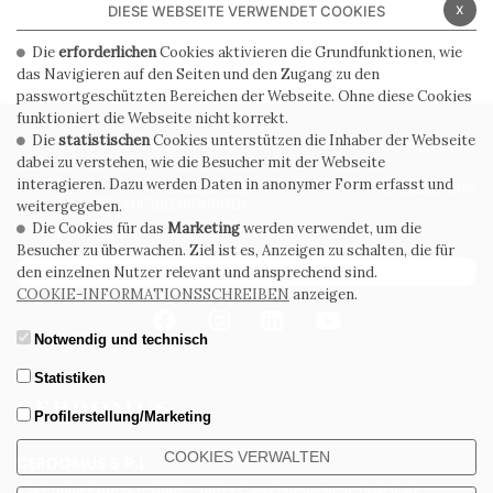
x
DIESE WEBSEITE VERWENDET COOKIES
Die
erforderlichen
Cookies aktivieren die Grundfunktionen, wie
das Navigieren auf den Seiten und den Zugang zu den
passwortgeschützten Bereichen der Webseite. Ohne diese Cookies
funktioniert die Webseite nicht korrekt.
Die
statistischen
Cookies unterstützen die Inhaber der Webseite
PRIVACY POLICY
COOKIE POLICY
dabei zu verstehen, wie die Besucher mit der Webseite
interagieren. Dazu werden Daten in anonymer Form erfasst und
ALLGEMEINE
WHISTLEBLOWING
VERKAUFSBEDINGUNGEN
weitergegeben.
Die Cookies für das
Marketing
werden verwendet, um die
Besucher zu überwachen. Ziel ist es, Anzeigen zu schalten, die für
ABONNIEREN SIE DEN NEWSLETTER
den einzelnen Nutzer relevant und ansprechend sind.
COOKIE-INFORMATIONSSCHREIBEN
anzeigen.
Notwendig und technisch
Statistiken
Profilerstellung/Marketing
COOKIES VERWALTEN
CERDOMUS S.R.L.
Via Emilia Ponente, 1000 - 48014 Castel Bolognese (RA) Italy