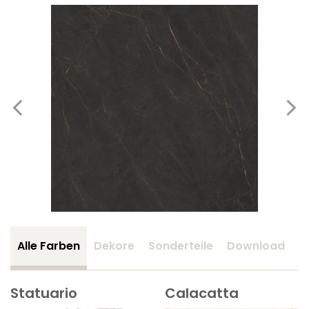
Alle Farben
Dekore
Sonderteile
Download
Z
Statuario
Calacatta