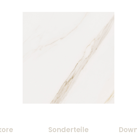
kore
Sonderteile
Down