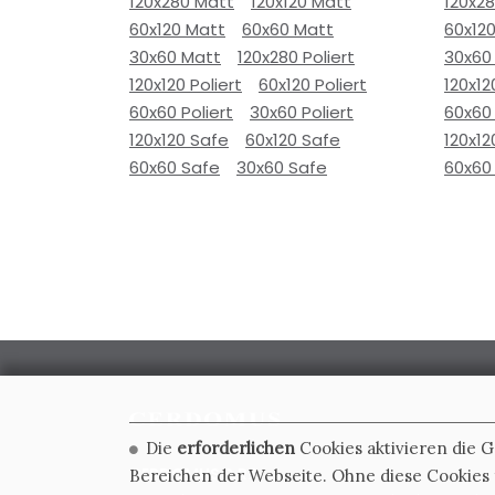
120x280 Matt
120x120 Matt
120x2
60x120 Matt
60x60 Matt
60x12
30x60 Matt
120x280 Poliert
30x60
120x120 Poliert
60x120 Poliert
120x12
60x60 Poliert
30x60 Poliert
60x60 
120x120 Safe
60x120 Safe
120x12
60x60 Safe
30x60 Safe
60x60
Die
erforderlichen
Cookies aktivieren die 
CERDOMUS S.R.L.
Bereichen der Webseite. Ohne diese Cookies f