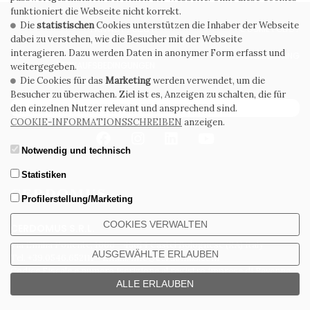
funktioniert die Webseite nicht korrekt.
Die
statistischen
Cookies unterstützen die Inhaber der Webseite
PRIVACY POLICY
COOKIE POLICY
dabei zu verstehen, wie die Besucher mit der Webseite
interagieren. Dazu werden Daten in anonymer Form erfasst und
ALLGEMEINE
WHISTLEBLOWING
VERKAUFSBEDINGUNGEN
weitergegeben.
Die Cookies für das
Marketing
werden verwendet, um die
Besucher zu überwachen. Ziel ist es, Anzeigen zu schalten, die für
ABONNIEREN SIE DEN NEWSLETTER
den einzelnen Nutzer relevant und ansprechend sind.
COOKIE-INFORMATIONSSCHREIBEN
anzeigen.
Notwendig und technisch
Statistiken
Profilerstellung/Marketing
COOKIES VERWALTEN
CERDOMUS S.R.L.
Via Emilia Ponente, 1000 - 48014 Castel Bolognese (RA) Italy
AUSGEWÄHLTE ERLAUBEN
Tel. +39.0546.652111 - Email: info@cerdomus.com
Codice Fiscale e numero iscrizione al registro imprese di Ravenna
02620780391 - REA RA 217992 - Capitale Sociale Euro 20.000.000 i.v.
ALLE ERLAUBEN