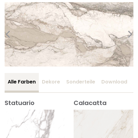
Alle Farben
Dekore
Sonderteile
Download
Z
Statuario
Calacatta