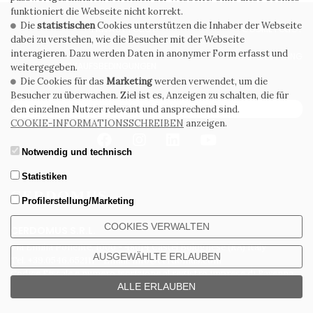
funktioniert die Webseite nicht korrekt.
Die
statistischen
Cookies unterstützen die Inhaber der Webseite
PRIVACY POLICY
COOKIE POLICY
dabei zu verstehen, wie die Besucher mit der Webseite
interagieren. Dazu werden Daten in anonymer Form erfasst und
ALLGEMEINE
WHISTLEBLOWING
VERKAUFSBEDINGUNGEN
weitergegeben.
Die Cookies für das
Marketing
werden verwendet, um die
Besucher zu überwachen. Ziel ist es, Anzeigen zu schalten, die für
ABONNIEREN SIE DEN NEWSLETTER
den einzelnen Nutzer relevant und ansprechend sind.
COOKIE-INFORMATIONSSCHREIBEN
anzeigen.
Notwendig und technisch
Statistiken
Profilerstellung/Marketing
COOKIES VERWALTEN
CERDOMUS S.R.L.
Via Emilia Ponente, 1000 - 48014 Castel Bolognese (RA) Italy
AUSGEWÄHLTE ERLAUBEN
Tel. +39.0546.652111 - Email: info@cerdomus.com
Codice Fiscale e numero iscrizione al registro imprese di Ravenna
02620780391 - REA RA 217992 - Capitale Sociale Euro 20.000.000 i.v.
ALLE ERLAUBEN