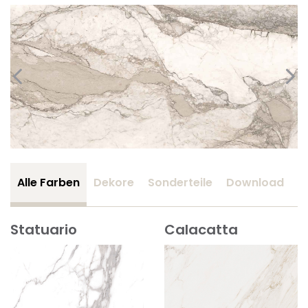
Alle Farben
Dekore
Sonderteile
Download
Z
Statuario
Calacatta