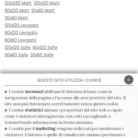
120x280 Matt
120x120 Matt
60x120 Matt
60x60 Matt
30x60 Matt
120x120 Levigato
60x120 Levigato
60x60 Levigato
120x120 Safe
60x120 Safe
60x60 Safe
30x60 Safe
x
QUESTO SITO UTILIZZA I COOKIE
I cookie
necessari
abilitano le funzioni di base come la
navigazione della pagina e l'accesso alle aree protette del sito. Il
PRIVACY POLICY
COOKIE POLICY
sito non può funzionare correttamente senza questi cookie.
CONDIZIONI GENERALI
WHISTLEBLOWING
I cookie
statistici
aiutano i proprietari del sito web a capire
come i visitatori interagiscono con i siti raccogliendo e
CODICE ETICO
trasmettendo informazioni in forma anonima.
I cookie per il
marketing
vengono utilizzati per monitorare i
visitatori. L'intento è quello di visualizzare annunci pertinenti e