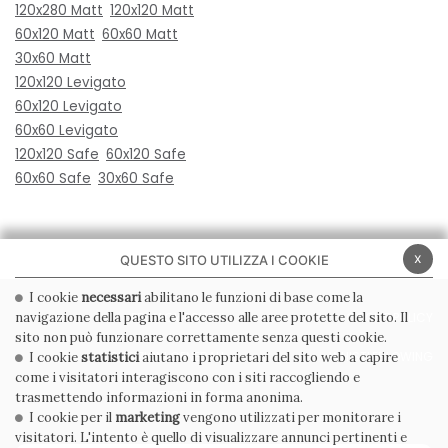
120x280 Matt
120x120 Matt
60x120 Matt
60x60 Matt
30x60 Matt
120x120 Levigato
60x120 Levigato
60x60 Levigato
120x120 Safe
60x120 Safe
60x60 Safe
30x60 Safe
x
QUESTO SITO UTILIZZA I COOKIE
I cookie
necessari
abilitano le funzioni di base come la
navigazione della pagina e l'accesso alle aree protette del sito. Il
PRIVACY POLICY
COOKIE POLICY
sito non può funzionare correttamente senza questi cookie.
CONDIZIONI GENERALI
WHISTLEBLOWING
I cookie
statistici
aiutano i proprietari del sito web a capire
come i visitatori interagiscono con i siti raccogliendo e
CODICE ETICO
trasmettendo informazioni in forma anonima.
I cookie per il
marketing
vengono utilizzati per monitorare i
visitatori. L'intento è quello di visualizzare annunci pertinenti e