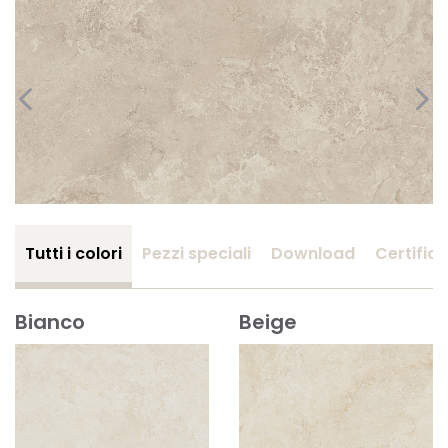
Tutti i colori
Pezzi speciali
Download
Certifica
Bianco
Beige