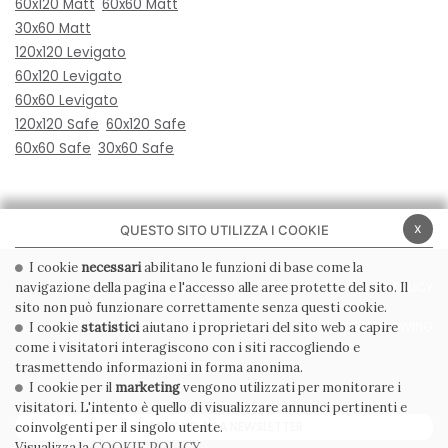
60x120 Matt
60x60 Matt
30x60 Matt
120x120 Levigato
60x120 Levigato
60x60 Levigato
120x120 Safe
60x120 Safe
60x60 Safe
30x60 Safe
x
QUESTO SITO UTILIZZA I COOKIE
I cookie
necessari
abilitano le funzioni di base come la
navigazione della pagina e l'accesso alle aree protette del sito. Il
PRIVACY POLICY
COOKIE POLICY
sito non può funzionare correttamente senza questi cookie.
CONDIZIONI GENERALI
WHISTLEBLOWING
I cookie
statistici
aiutano i proprietari del sito web a capire
come i visitatori interagiscono con i siti raccogliendo e
CODICE ETICO
trasmettendo informazioni in forma anonima.
I cookie per il
marketing
vengono utilizzati per monitorare i
visitatori. L'intento è quello di visualizzare annunci pertinenti e
ISCRIVITI ALLA NEWSLETTER
coinvolgenti per il singolo utente.
Visualizza la
COOKIE POLICY