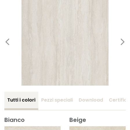
Tutti i colori
Pezzi speciali
Download
Certifica
Bianco
Beige