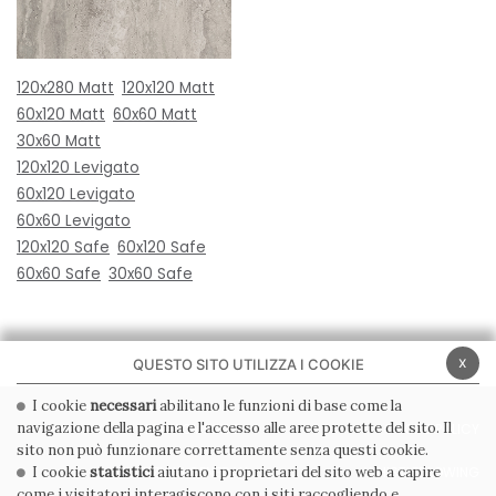
120x280 Matt
120x120 Matt
60x120 Matt
60x60 Matt
30x60 Matt
120x120 Levigato
60x120 Levigato
60x60 Levigato
120x120 Safe
60x120 Safe
60x60 Safe
30x60 Safe
x
QUESTO SITO UTILIZZA I COOKIE
I cookie
necessari
abilitano le funzioni di base come la
navigazione della pagina e l'accesso alle aree protette del sito. Il
PRIVACY POLICY
COOKIE POLICY
sito non può funzionare correttamente senza questi cookie.
CONDIZIONI GENERALI
WHISTLEBLOWING
I cookie
statistici
aiutano i proprietari del sito web a capire
come i visitatori interagiscono con i siti raccogliendo e