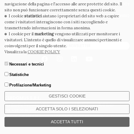
navigazione della pagina e l'accesso alle aree protette del sito. Il
PRIVACY POLICY
COOKIE POLICY
sito non può funzionare correttamente senza questi cookie.
CONDIZIONI GENERALI
WHISTLEBLOWING
I cookie
statistici
aiutano i proprietari del sito web a capire
come i visitatori interagiscono con i siti raccogliendo e
CODICE ETICO
trasmettendo informazioni in forma anonima.
I cookie per il
marketing
vengono utilizzati per monitorare i
visitatori. L'intento è quello di visualizzare annunci pertinenti e
ISCRIVITI ALLA NEWSLETTER
coinvolgenti per il singolo utente.
Visualizza la
COOKIE POLICY
Necessari e tecnici
Statistiche
Profilazione/Marketing
GESTISCI COOKIE
CERDOMUS S.R.L.
Via Emilia Ponente, 1000 - 48014 Castel Bolognese (RA) Italy
ACCETTA SOLO I SELEZIONATI
Tel. +39.0546.652111 - Email: info@cerdomus.com
Codice Fiscale e numero iscrizione al registro imprese di Ravenna
02620780391 - REA RA 217992 - Capitale Sociale Euro 20.000.000 i.v.
ACCETTA TUTTI