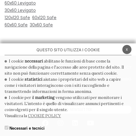
60x60 Levigato
30x60 Levigato
120x120 Safe
60x120 Safe
60x60 Safe
30x60 Safe
x
QUESTO SITO UTILIZZA I COOKIE
I cookie
necessari
abilitano le funzioni di base come la
navigazione della pagina e l'accesso alle aree protette del sito. Il
PRIVACY POLICY
COOKIE POLICY
sito non può funzionare correttamente senza questi cookie.
CONDIZIONI GENERALI
WHISTLEBLOWING
I cookie
statistici
aiutano i proprietari del sito web a capire
come i visitatori interagiscono con i siti raccogliendo e
CODICE ETICO
trasmettendo informazioni in forma anonima.
I cookie per il
marketing
vengono utilizzati per monitorare i
visitatori. L'intento è quello di visualizzare annunci pertinenti e
ISCRIVITI ALLA NEWSLETTER
coinvolgenti per il singolo utente.
Visualizza la
COOKIE POLICY
Necessari e tecnici