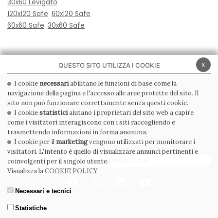
30x60 Levigato
120x120 Safe
60x120 Safe
60x60 Safe
30x60 Safe
x
QUESTO SITO UTILIZZA I COOKIE
I cookie
necessari
abilitano le funzioni di base come la
navigazione della pagina e l'accesso alle aree protette del sito. Il
PRIVACY POLICY
COOKIE POLICY
sito non può funzionare correttamente senza questi cookie.
CONDIZIONI GENERALI
WHISTLEBLOWING
I cookie
statistici
aiutano i proprietari del sito web a capire
come i visitatori interagiscono con i siti raccogliendo e
CODICE ETICO
trasmettendo informazioni in forma anonima.
I cookie per il
marketing
vengono utilizzati per monitorare i
visitatori. L'intento è quello di visualizzare annunci pertinenti e
ISCRIVITI ALLA NEWSLETTER
coinvolgenti per il singolo utente.
Visualizza la
COOKIE POLICY
Necessari e tecnici
Statistiche