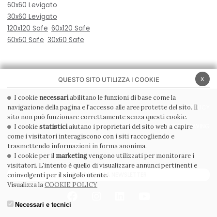
60x60 Levigato
30x60 Levigato
120x120 Safe
60x120 Safe
60x60 Safe
30x60 Safe
x
QUESTO SITO UTILIZZA I COOKIE
I cookie
necessari
abilitano le funzioni di base come la
navigazione della pagina e l'accesso alle aree protette del sito. Il
PRIVACY POLICY
COOKIE POLICY
sito non può funzionare correttamente senza questi cookie.
CONDIZIONI GENERALI
WHISTLEBLOWING
I cookie
statistici
aiutano i proprietari del sito web a capire
come i visitatori interagiscono con i siti raccogliendo e
CODICE ETICO
trasmettendo informazioni in forma anonima.
I cookie per il
marketing
vengono utilizzati per monitorare i
visitatori. L'intento è quello di visualizzare annunci pertinenti e
ISCRIVITI ALLA NEWSLETTER
coinvolgenti per il singolo utente.
Visualizza la
COOKIE POLICY
Necessari e tecnici