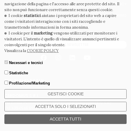
navigazione della pagina e l'accesso alle aree protette del sito. Il
PRIVACY POLICY
COOKIE POLICY
sito non può funzionare correttamente senza questi cookie.
CONDIZIONI GENERALI
WHISTLEBLOWING
I cookie
statistici
aiutano i proprietari del sito web a capire
come i visitatori interagiscono con i siti raccogliendo e
CODICE ETICO
trasmettendo informazioni in forma anonima.
I cookie per il
marketing
vengono utilizzati per monitorare i
visitatori. L'intento è quello di visualizzare annunci pertinenti e
ISCRIVITI ALLA NEWSLETTER
coinvolgenti per il singolo utente.
Visualizza la
COOKIE POLICY
Necessari e tecnici
Statistiche
Profilazione/Marketing
GESTISCI COOKIE
CERDOMUS S.R.L.
Via Emilia Ponente, 1000 - 48014 Castel Bolognese (RA) Italy
ACCETTA SOLO I SELEZIONATI
Tel. +39.0546.652111 - Email: info@cerdomus.com
Codice Fiscale e numero iscrizione al registro imprese di Ravenna
02620780391 - REA RA 217992 - Capitale Sociale Euro 20.000.000 i.v.
ACCETTA TUTTI