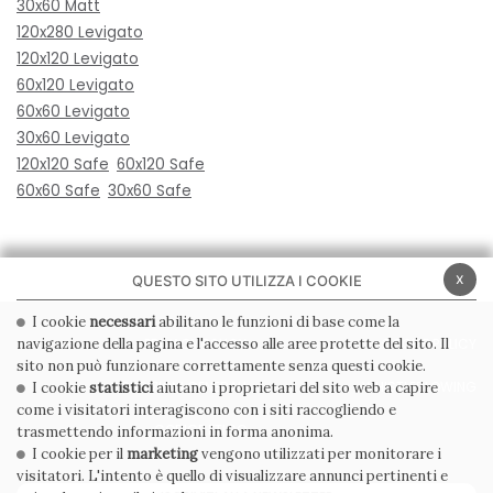
30x60 Matt
120x280 Levigato
120x120 Levigato
60x120 Levigato
60x60 Levigato
30x60 Levigato
120x120 Safe
60x120 Safe
60x60 Safe
30x60 Safe
x
QUESTO SITO UTILIZZA I COOKIE
I cookie
necessari
abilitano le funzioni di base come la
navigazione della pagina e l'accesso alle aree protette del sito. Il
PRIVACY POLICY
COOKIE POLICY
sito non può funzionare correttamente senza questi cookie.
CONDIZIONI GENERALI
WHISTLEBLOWING
I cookie
statistici
aiutano i proprietari del sito web a capire
come i visitatori interagiscono con i siti raccogliendo e
CODICE ETICO
trasmettendo informazioni in forma anonima.
I cookie per il
marketing
vengono utilizzati per monitorare i
visitatori. L'intento è quello di visualizzare annunci pertinenti e