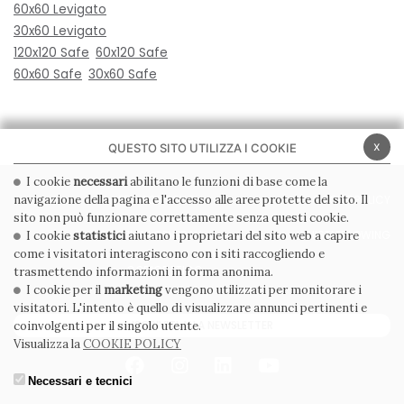
60x60 Levigato
30x60 Levigato
120x120 Safe
60x120 Safe
60x60 Safe
30x60 Safe
x
QUESTO SITO UTILIZZA I COOKIE
I cookie
necessari
abilitano le funzioni di base come la
navigazione della pagina e l'accesso alle aree protette del sito. Il
PRIVACY POLICY
COOKIE POLICY
sito non può funzionare correttamente senza questi cookie.
CONDIZIONI GENERALI
WHISTLEBLOWING
I cookie
statistici
aiutano i proprietari del sito web a capire
come i visitatori interagiscono con i siti raccogliendo e
CODICE ETICO
trasmettendo informazioni in forma anonima.
I cookie per il
marketing
vengono utilizzati per monitorare i
visitatori. L'intento è quello di visualizzare annunci pertinenti e
ISCRIVITI ALLA NEWSLETTER
coinvolgenti per il singolo utente.
Visualizza la
COOKIE POLICY
Necessari e tecnici