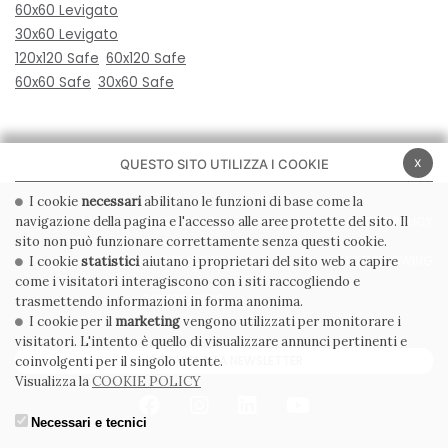
60x60 Levigato
30x60 Levigato
120x120 Safe
60x120 Safe
60x60 Safe
30x60 Safe
x
QUESTO SITO UTILIZZA I COOKIE
I cookie
necessari
abilitano le funzioni di base come la
navigazione della pagina e l'accesso alle aree protette del sito. Il
PRIVACY POLICY
COOKIE POLICY
sito non può funzionare correttamente senza questi cookie.
CONDIZIONI GENERALI
WHISTLEBLOWING
I cookie
statistici
aiutano i proprietari del sito web a capire
come i visitatori interagiscono con i siti raccogliendo e
CODICE ETICO
trasmettendo informazioni in forma anonima.
I cookie per il
marketing
vengono utilizzati per monitorare i
visitatori. L'intento è quello di visualizzare annunci pertinenti e
ISCRIVITI ALLA NEWSLETTER
coinvolgenti per il singolo utente.
Visualizza la
COOKIE POLICY
Necessari e tecnici