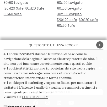
30x60 Levigato
60x120 Levigato
120x120 Safe
60x120 Safe
60x60 Levigato
60x60 Safe
30x60 Levigato
120x120 Safe
60x120 Safe
60x60 Safe
x
QUESTO SITO UTILIZZA I COOKIE
I cookie
necessari
abilitano le funzioni di base come la
navigazione della pagina e l'accesso alle aree protette del sito. Il
PRIVACY POLICY
COOKIE POLICY
sito non può funzionare correttamente senza questi cookie.
CONDIZIONI GENERALI
WHISTLEBLOWING
I cookie
statistici
aiutano i proprietari del sito web a capire
come i visitatori interagiscono con i siti raccogliendo e
CODICE ETICO
trasmettendo informazioni in forma anonima.
I cookie per il
marketing
vengono utilizzati per monitorare i
visitatori. L'intento è quello di visualizzare annunci pertinenti e
ISCRIVITI ALLA NEWSLETTER
coinvolgenti per il singolo utente.
Visualizza la
COOKIE POLICY
Necessari e tecnici