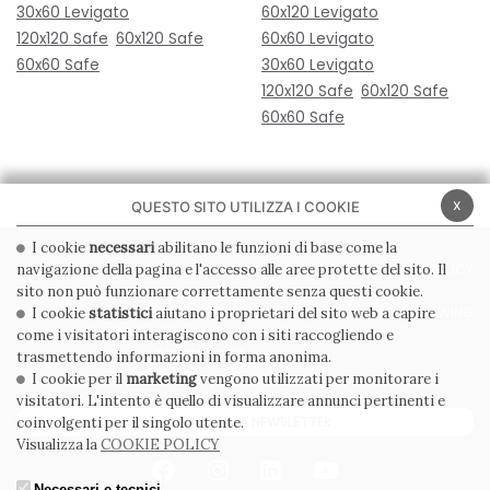
30x60 Levigato
60x120 Levigato
120x120 Safe
60x120 Safe
60x60 Levigato
60x60 Safe
30x60 Levigato
120x120 Safe
60x120 Safe
60x60 Safe
x
QUESTO SITO UTILIZZA I COOKIE
I cookie
necessari
abilitano le funzioni di base come la
navigazione della pagina e l'accesso alle aree protette del sito. Il
PRIVACY POLICY
COOKIE POLICY
sito non può funzionare correttamente senza questi cookie.
CONDIZIONI GENERALI
WHISTLEBLOWING
I cookie
statistici
aiutano i proprietari del sito web a capire
come i visitatori interagiscono con i siti raccogliendo e
CODICE ETICO
trasmettendo informazioni in forma anonima.
I cookie per il
marketing
vengono utilizzati per monitorare i
visitatori. L'intento è quello di visualizzare annunci pertinenti e
ISCRIVITI ALLA NEWSLETTER
coinvolgenti per il singolo utente.
Visualizza la
COOKIE POLICY
Necessari e tecnici