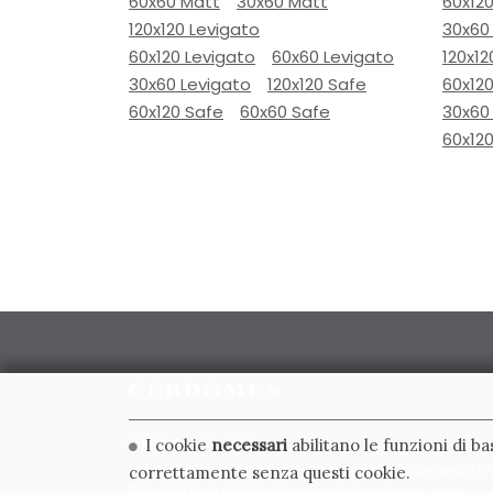
60x60 Matt
30x60 Matt
60x12
120x120 Levigato
30x60
60x120 Levigato
60x60 Levigato
120x12
30x60 Levigato
120x120 Safe
60x120
60x120 Safe
60x60 Safe
30x60
60x12
CERDOMUS S.R.L.
I cookie
necessari
abilitano le funzioni di b
Via Emilia Ponente, 1000 - 48014 Castel Bolognese (RA)
correttamente senza questi cookie.
Tel. +39.0546.652111 - Email: info@cerdomus.com