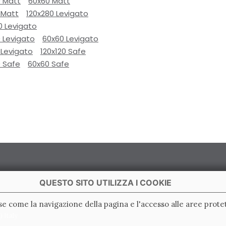
0 Matt
60x60 Matt
 Matt
120x280 Levigato
0 Levigato
 Levigato
60x60 Levigato
 Levigato
120x120 Safe
0 Safe
60x60 Safe
QUESTO SITO UTILIZZA I COOKIE
ase come la navigazione della pagina e l'accesso alle aree protet
 Italy