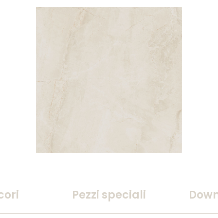
cori
Pezzi speciali
Down