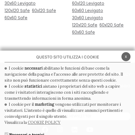
30x60 Levigato
60x120 Levigato
120x120 Safe
60x120 Safe
60x60 Levigato
60x60 Safe
30x60 Levigato
120x120 Safe
60x120 Safe
60x60 Safe
x
QUESTO SITO UTILIZZA I COOKIE
I cookie
necessari
abilitano le funzioni di base come la
navigazione della pagina e l'accesso alle aree protette del sito. Il
PRIVACY POLICY
COOKIE POLICY
sito non può funzionare correttamente senza questi cookie.
CONDIZIONI GENERALI
WHISTLEBLOWING
I cookie
statistici
aiutano i proprietari del sito web a capire
come i visitatori interagiscono con i siti raccogliendo e
CODICE ETICO
trasmettendo informazioni in forma anonima.
I cookie per il
marketing
vengono utilizzati per monitorare i
visitatori. L'intento è quello di visualizzare annunci pertinenti e
ISCRIVITI ALLA NEWSLETTER
coinvolgenti per il singolo utente.
Visualizza la
COOKIE POLICY
Necessari e tecnici