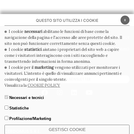
x
QUESTO SITO UTILIZZA I COOKIE
I cookie
necessari
abilitano le funzioni di base come la
navigazione della pagina e l'accesso alle aree protette del sito. Il
PRIVACY POLICY
COOKIE POLICY
sito non può funzionare correttamente senza questi cookie.
CONDIZIONI GENERALI
WHISTLEBLOWING
I cookie
statistici
aiutano i proprietari del sito web a capire
come i visitatori interagiscono con i siti raccogliendo e
CODICE ETICO
trasmettendo informazioni in forma anonima.
I cookie per il
marketing
vengono utilizzati per monitorare i
visitatori. L'intento è quello di visualizzare annunci pertinenti e
ISCRIVITI ALLA NEWSLETTER
coinvolgenti per il singolo utente.
Visualizza la
COOKIE POLICY
Necessari e tecnici
Statistiche
Profilazione/Marketing
GESTISCI COOKIE
CERDOMUS S.R.L.