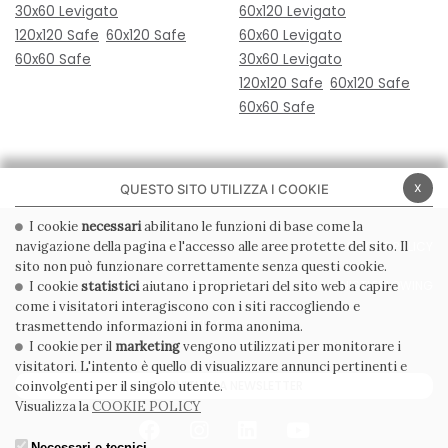
30x60 Levigato
60x120 Levigato
120x120 Safe
60x120 Safe
60x60 Levigato
60x60 Safe
30x60 Levigato
120x120 Safe
60x120 Safe
60x60 Safe
x
QUESTO SITO UTILIZZA I COOKIE
I cookie
necessari
abilitano le funzioni di base come la
navigazione della pagina e l'accesso alle aree protette del sito. Il
PRIVACY POLICY
COOKIE POLICY
sito non può funzionare correttamente senza questi cookie.
CONDIZIONI GENERALI
WHISTLEBLOWING
I cookie
statistici
aiutano i proprietari del sito web a capire
come i visitatori interagiscono con i siti raccogliendo e
CODICE ETICO
trasmettendo informazioni in forma anonima.
I cookie per il
marketing
vengono utilizzati per monitorare i
visitatori. L'intento è quello di visualizzare annunci pertinenti e
ISCRIVITI ALLA NEWSLETTER
coinvolgenti per il singolo utente.
Visualizza la
COOKIE POLICY
Necessari e tecnici